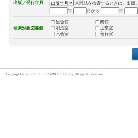
出版／発行年月
※雑誌を検索するときは、出版
年
月から
年
総合館
南館
明治室
辻堂室
検索対象図書館
六会室
善行室
Copyright © 2006-2025 LiCS-WEBII Library. All rights reserved.