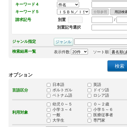
キーワード４
キーワード５
/
請求記号
別置
別置記号選択
ジャンル指定
検索結果一覧
表示件数
ソート順
オプション
日本語
英語
ポルトガル
ドイツ語
言語区分
ベトナム語
ロシア語
幼児０～５
０～２歳
小学３～４
小学５～６
利用対象
一般
医療従事者
大学生
専門家