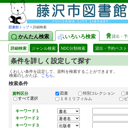
図書館トップ
> 詳細検索
かんたん検索
いろいろ検索
貸出・予
詳細検索
ジャンル検索
NDC分類検索
貸出・予約ベスト
条件を詳しく設定して探す
くわしい条件を設定して、資料を検索することができます。
検索のしかたは、
こちら
。
検索条件
図書
特別コレクション
資料区分
すべて選択
１６ミリフィルム
キーワード１
キーワード２
キーワード３