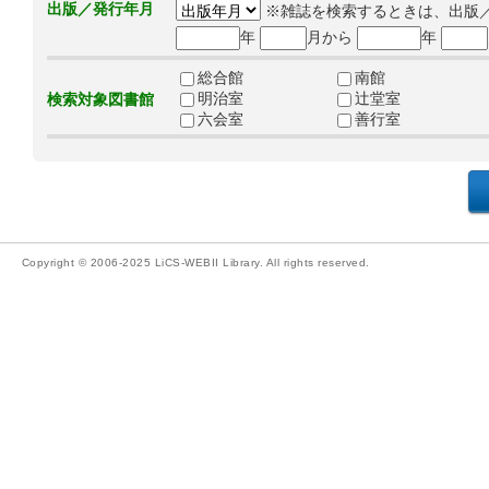
出版／発行年月
※雑誌を検索するときは、出版
年
月から
年
総合館
南館
明治室
辻堂室
検索対象図書館
六会室
善行室
Copyright © 2006-2025 LiCS-WEBII Library. All rights reserved.