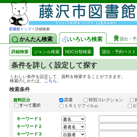
図書館トップ
> 詳細検索
かんたん検索
いろいろ検索
貸出・予
詳細検索
ジャンル検索
NDC分類検索
貸出・予約ベスト
条件を詳しく設定して探す
くわしい条件を設定して、資料を検索することができます。
検索のしかたは、
こちら
。
検索条件
図書
特別コレクション
資料区分
すべて選択
１６ミリフィルム
キーワード１
キーワード２
キーワード３