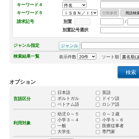
キーワード４
キーワード５
/
請求記号
別置
別置記号選択
ジャンル指定
検索結果一覧
表示件数
ソート順
オプション
日本語
英語
ポルトガル
ドイツ語
言語区分
ベトナム語
ロシア語
幼児０～５
０～２歳
小学３～４
小学５～６
利用対象
一般
医療従事者
大学生
専門家