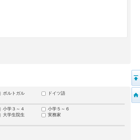
ポルトガル
ドイツ語
小学３～４
小学５～６
大学生院生
実務家