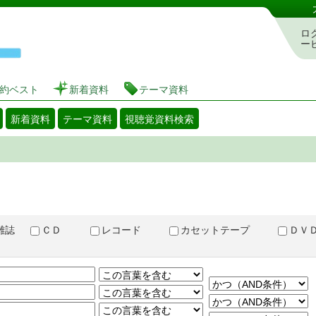
図書館 蔵書検索・予約システム
ロ
ー
約ベスト
新着資料
テーマ資料
新着資料
テーマ資料
視聴覚資料検索
雑誌
ＣＤ
レコード
カセットテープ
Ｄ