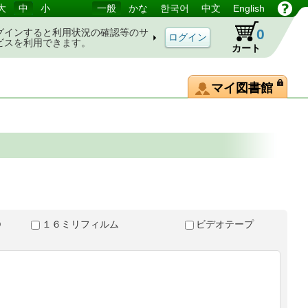
大
中
小
一般
かな
한국어
中文
English
0
グインすると利用状況の確認等のサ
ビスを利用できます。
カート
マイ図書館
ＶＤ
１６ミリフィルム
ビデオテープ