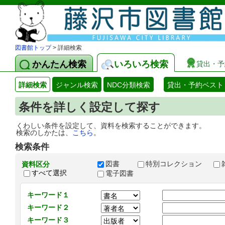
図書館トップ
> 詳細検索
かんたん検索
いろいろ検索
貸出・予
詳細検索
ジャンル検索
NDC分類検索
貸出・予約ベスト
条件を詳しく設定して探す
くわしい条件を設定して、資料を検索することができます。
検索のしかたは、
こちら
。
検索条件
図書
特別コレクション
資料区分
すべて選択
電子図書
キーワード１
キーワード２
キーワード３