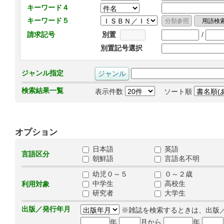
キーワード４
キーワード５
/
請求記号
別置
別置記号選択
ジャンル指定
検索結果一覧
表示件数
ソート順
オプション
日本語
英語
言語区分
朝鮮語
言語名不明
幼児０～５
０～２歳
中学生
高校生
利用対象
研究者
大学生
出版／発行年月
※雑誌を検索するときは、出版
年
月から
年