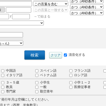
/
～で始まる
清音化する
中国語
スペイン語
フランス語
イタリア語
ベトナム語
ロシア語
３～５歳
小学生
小学１～２
教員
一般
医療従事者
専門家
勤労青年
／発行年月は空欄にしてください。
月まで（西暦、半角数字）