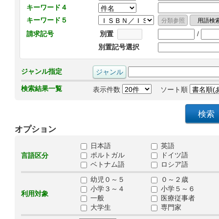
キーワード４
キーワード５
/
請求記号
別置
別置記号選択
ジャンル指定
検索結果一覧
表示件数
ソート順
オプション
日本語
英語
ポルトガル
ドイツ語
言語区分
ベトナム語
ロシア語
幼児０～５
０～２歳
小学３～４
小学５～６
利用対象
一般
医療従事者
大学生
専門家