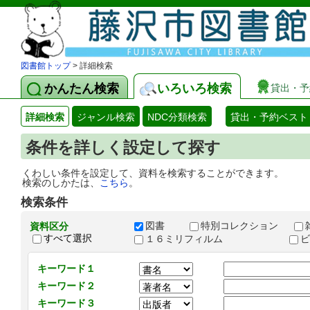
図書館トップ
> 詳細検索
かんたん検索
いろいろ検索
貸出・予
詳細検索
ジャンル検索
NDC分類検索
貸出・予約ベスト
条件を詳しく設定して探す
くわしい条件を設定して、資料を検索することができます。
検索のしかたは、
こちら
。
検索条件
図書
特別コレクション
資料区分
すべて選択
１６ミリフィルム
キーワード１
キーワード２
キーワード３