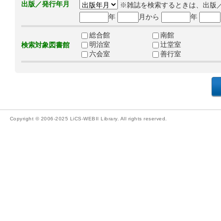
出版／発行年月
※雑誌を検索するときは、出版
年
月から
年
総合館
南館
明治室
辻堂室
検索対象図書館
六会室
善行室
Copyright © 2006-2025 LiCS-WEBII Library. All rights reserved.