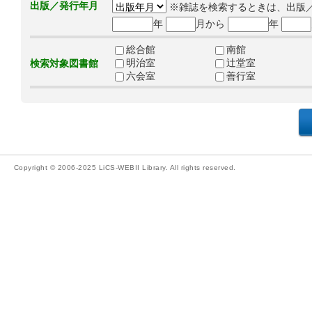
出版／発行年月
※雑誌を検索するときは、出版
年
月から
年
総合館
南館
明治室
辻堂室
検索対象図書館
六会室
善行室
Copyright © 2006-2025 LiCS-WEBII Library. All rights reserved.