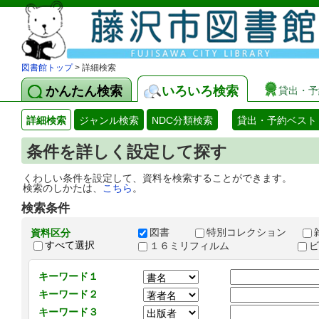
図書館トップ
> 詳細検索
かんたん検索
いろいろ検索
貸出・予
詳細検索
ジャンル検索
NDC分類検索
貸出・予約ベスト
条件を詳しく設定して探す
くわしい条件を設定して、資料を検索することができます。
検索のしかたは、
こちら
。
検索条件
図書
特別コレクション
資料区分
すべて選択
１６ミリフィルム
キーワード１
キーワード２
キーワード３