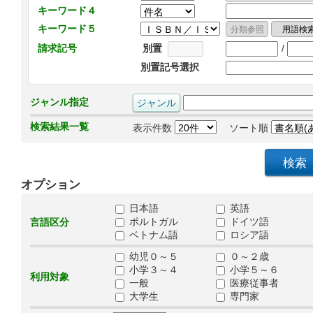
キーワード４
キーワード５
/
請求記号
別置
別置記号選択
ジャンル指定
検索結果一覧
表示件数
ソート順
オプション
日本語
英語
ポルトガル
ドイツ語
言語区分
ベトナム語
ロシア語
幼児０～５
０～２歳
小学３～４
小学５～６
利用対象
一般
医療従事者
大学生
専門家