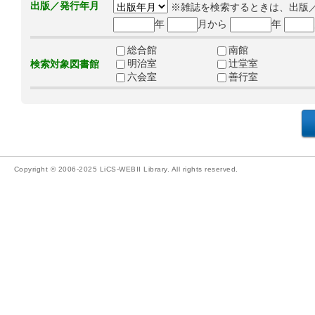
出版／発行年月
※雑誌を検索するときは、出版
年
月から
年
総合館
南館
明治室
辻堂室
検索対象図書館
六会室
善行室
Copyright © 2006-2025 LiCS-WEBII Library. All rights reserved.