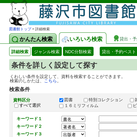
図書館トップ
> 詳細検索
かんたん検索
いろいろ検索
貸出・予
詳細検索
ジャンル検索
NDC分類検索
貸出・予約ベスト
条件を詳しく設定して探す
くわしい条件を設定して、資料を検索することができます。
検索のしかたは、
こちら
。
検索条件
図書
特別コレクション
資料区分
すべて選択
１６ミリフィルム
キーワード１
キーワード２
キーワード３