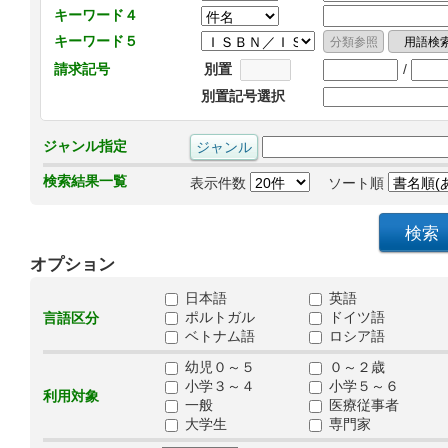
キーワード４
キーワード５
/
請求記号
別置
別置記号選択
ジャンル指定
検索結果一覧
表示件数
ソート順
オプション
日本語
英語
ポルトガル
ドイツ語
言語区分
ベトナム語
ロシア語
幼児０～５
０～２歳
小学３～４
小学５～６
利用対象
一般
医療従事者
大学生
専門家