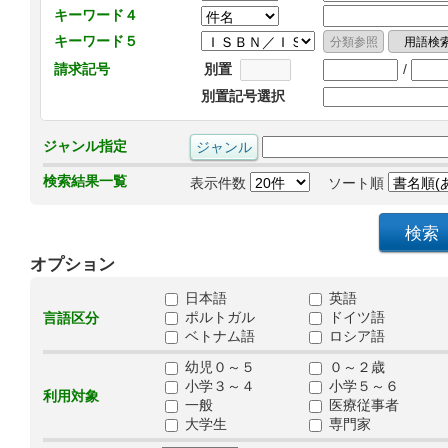
キーワード４
キーワード５
/
請求記号
別置
別置記号選択
ジャンル指定
検索結果一覧
表示件数
ソート順
オプション
日本語
英語
ポルトガル
ドイツ語
言語区分
ベトナム語
ロシア語
幼児０～５
０～２歳
小学３～４
小学５～６
利用対象
一般
医療従事者
大学生
専門家