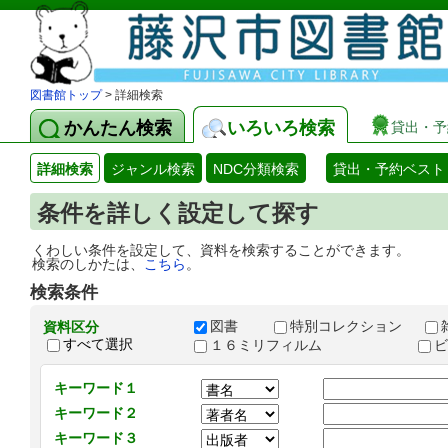
図書館トップ
> 詳細検索
かんたん検索
いろいろ検索
貸出・予
詳細検索
ジャンル検索
NDC分類検索
貸出・予約ベスト
条件を詳しく設定して探す
くわしい条件を設定して、資料を検索することができます。
検索のしかたは、
こちら
。
検索条件
図書
特別コレクション
資料区分
すべて選択
１６ミリフィルム
キーワード１
キーワード２
キーワード３