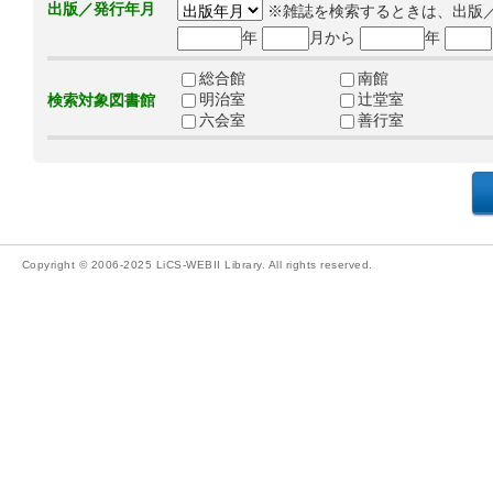
出版／発行年月
※雑誌を検索するときは、出版
年
月から
年
総合館
南館
明治室
辻堂室
検索対象図書館
六会室
善行室
Copyright © 2006-2025 LiCS-WEBII Library. All rights reserved.