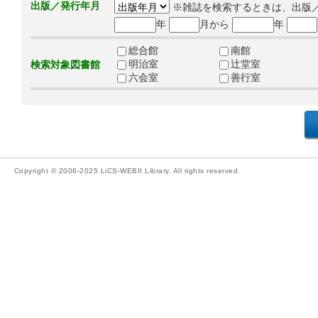
出版／発行年月
※雑誌を検索するときは、出版
年
月から
年
総合館
南館
明治室
辻堂室
検索対象図書館
六会室
善行室
Copyright © 2006-2025 LiCS-WEBII Library. All rights reserved.