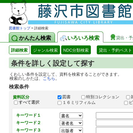
図書館トップ
> 詳細検索
かんたん検索
いろいろ検索
貸出・予
詳細検索
ジャンル検索
NDC分類検索
貸出・予約ベスト
条件を詳しく設定して探す
くわしい条件を設定して、資料を検索することができます。
検索のしかたは、
こちら
。
検索条件
図書
特別コレクション
資料区分
すべて選択
１６ミリフィルム
キーワード１
キーワード２
キーワード３