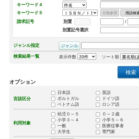
キーワード４
キーワード５
/
請求記号
別置
別置記号選択
ジャンル指定
検索結果一覧
表示件数
ソート順
オプション
日本語
英語
ポルトガル
ドイツ語
言語区分
ベトナム語
ロシア語
幼児０～５
０～２歳
小学３～４
小学５～６
利用対象
一般
医療従事者
大学生
専門家