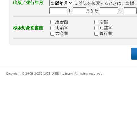
出版／発行年月
※雑誌を検索するときは、出版
年
月から
年
総合館
南館
明治室
辻堂室
検索対象図書館
六会室
善行室
Copyright © 2006-2025 LiCS-WEBII Library. All rights reserved.