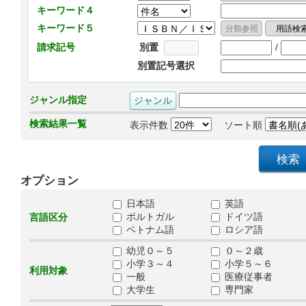
キーワード４
キーワード５
/
請求記号
別置
別置記号選択
ジャンル指定
検索結果一覧
表示件数
ソート順
オプション
日本語
英語
ポルトガル
ドイツ語
言語区分
ベトナム語
ロシア語
幼児０～５
０～２歳
小学３～４
小学５～６
利用対象
一般
医療従事者
大学生
専門家