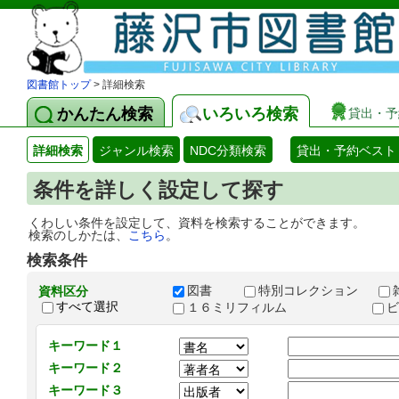
図書館トップ
> 詳細検索
かんたん検索
いろいろ検索
貸出・予
詳細検索
ジャンル検索
NDC分類検索
貸出・予約ベスト
条件を詳しく設定して探す
くわしい条件を設定して、資料を検索することができます。
検索のしかたは、
こちら
。
検索条件
図書
特別コレクション
資料区分
すべて選択
１６ミリフィルム
キーワード１
キーワード２
キーワード３